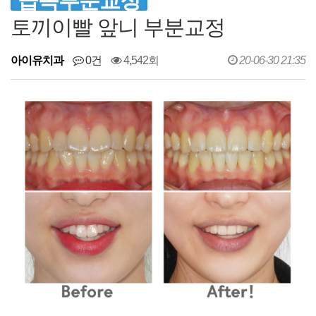
급속부분교정
토끼이빨 앞니 부분교정
아이유치과
0건
4,542회
20-06-30 21:35