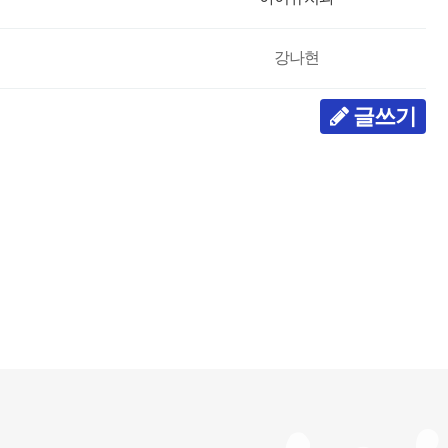
강나현
글쓰기