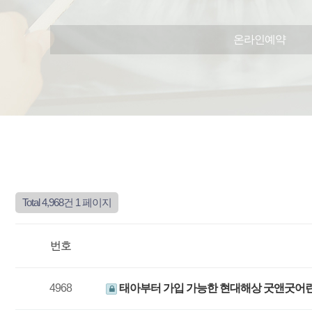
온라인예약
Total 4,968건
1 페이지
번호
4968
태아부터 가입 가능한 현대해상 굿앤굿어