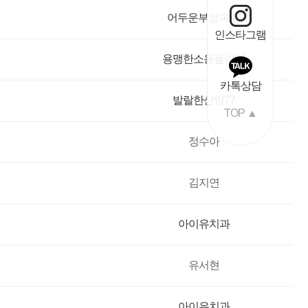
어두운부엉이87
인스타그램
용맹한소용돌이94
카톡상담
발랄한산양77
TOP ▲
정수아
김지연
아이유치과
유서현
아이유치과