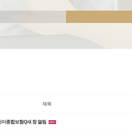
제목
린이종합보험Q새 창 열림