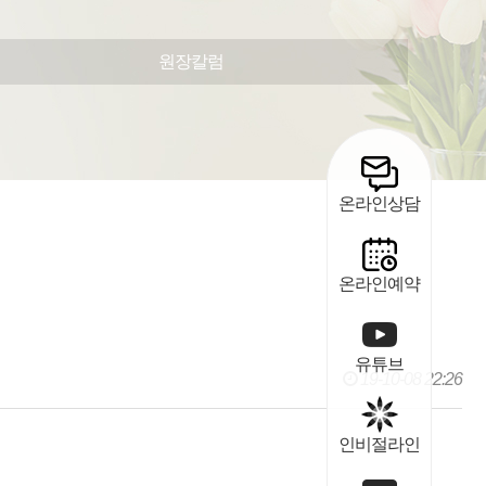
원장칼럼
온라인상담
온라인예약
유튜브
19-10-08 22:26
인비절라인